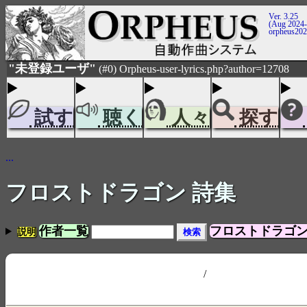
Ver. 3.25
(Aug 2024-
orpheus20
"未登録ユーザ"
(#0) Orpheus-user-lyrics.php?author=12708
試す
聴く
人々
探す
...
フロストドラゴン 詩集
作者一覧
フロストドラゴン
説明
/