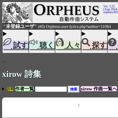
Ver. 3.25
(Aug 2024-
orpheus20
"未登録ユーザ"
(#0) Orpheus-user-lyrics.php?author=11084
試す
聴く
人々
探す
...
xirow 詩集
作者一覧
xirow 作曲一覧へ
説明
/