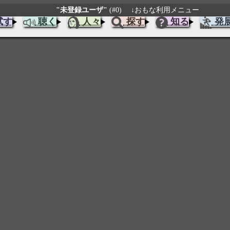
"未登録ユーザ"
(#0)
↓おもな利用メニュー
試す
聴く
人々
探す
知る
発