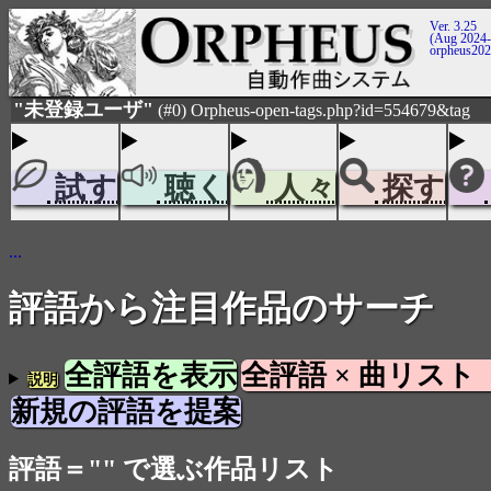
Ver. 3.25
(Aug 2024-
orpheus20
"未登録ユーザ"
(#0) Orpheus-open-tags.php?id=554679&tag
試す
聴く
人々
探す
...
評語から注目作品のサーチ
全評語を表示
全評語 × 曲リスト
説明
新規の評語を提案
評語＝"" で選ぶ作品リスト