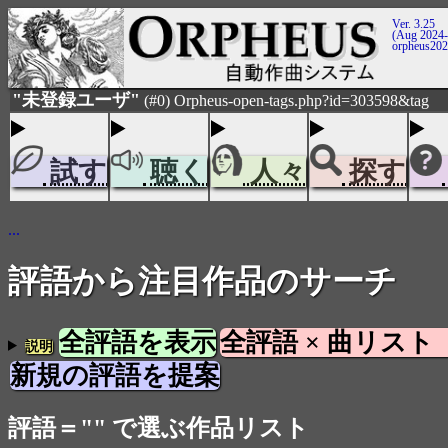
Ver. 3.25
(Aug 2024-
orpheus20
"未登録ユーザ"
(#0) Orpheus-open-tags.php?id=303598&tag
試す
聴く
人々
探す
...
評語から注目作品のサーチ
全評語を表示
全評語 × 曲リスト
説明
新規の評語を提案
評語＝"" で選ぶ作品リスト