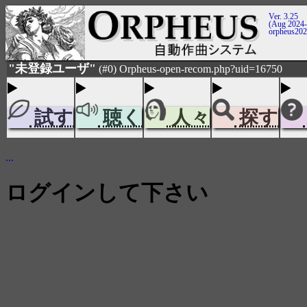
Ver. 3.25
(Aug 2024-
orpheus20
"未登録ユーザ"
(#0) Orpheus-open-recom.php?uid=16750
試す
聴く
人々
探す
...
ログインして下さい