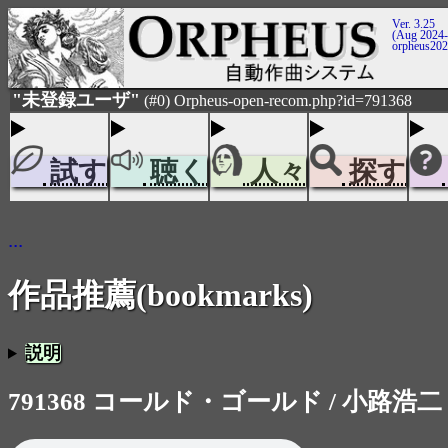
Ver. 3.25
(Aug 2024-
orpheus20
"未登録ユーザ"
(#0) Orpheus-open-recom.php?id=791368
試す
聴く
人々
探す
...
作品推薦(bookmarks)
説明
791368 コールド・ゴールド / 小路浩二