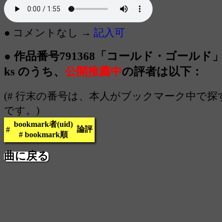
● コメントなし →
記入可
● 作品番号791368「コールド・ゴールド」 1
ks のうち、
公開推薦中
の評者は以下：
(# 行末の番号は、本人がブックマーク中で
です。)
bookmark者(uid)
論評
#
# bookmark順
曲に戻る