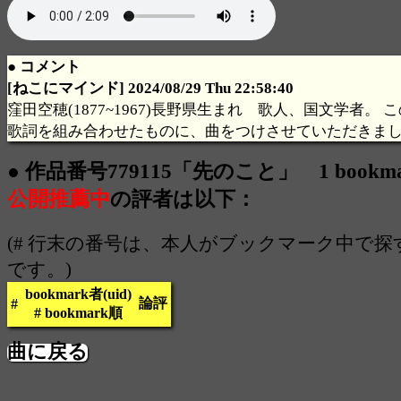
● コメント
[ねこにマインド] 2024/08/29 Thu 22:58:40
窪田空穂(1877~1967)長野県生まれ 歌人、国文学者。
歌詞を組み合わせたものに、曲をつけさせていただきま
● 作品番号779115「先のこと」 1 bookm
公開推薦中
の評者は以下：
(# 行末の番号は、本人がブックマーク中で
です。)
bookmark者(uid)
論評
#
# bookmark順
曲に戻る