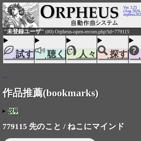
Ver. 3.25
(Aug 2024-
orpheus20
"未登録ユーザ"
(#0) Orpheus-open-recom.php?id=779115
試す
聴く
人々
探す
...
作品推薦(bookmarks)
説明
779115 先のこと / ねこにマインド