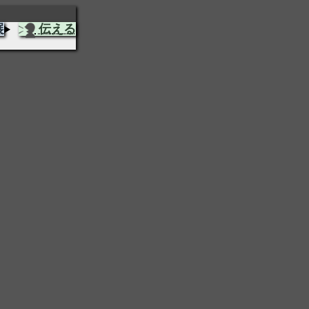
展
伝える