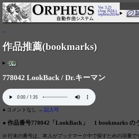
Ver. 3.25
(Aug 2024-)
orpheus2024a
...
作品推薦(bookmarks)
説明
778042 LookBack / Dr.キーマン
● コメントなし →
記入可
● 作品番号778042「LookBack」 1 bookmarks 
(# 行末の番号は、本人がブックマーク中で探すための項番で