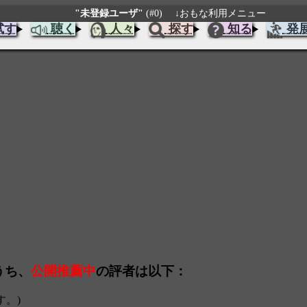
"未登録ユーザ"
(#0)
↓おもな利用メニュー
試す
聴く
人々
探す
知る
発
のうち、
公開推薦中
の評者は以下：
す。)