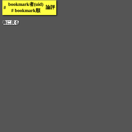
bookmark者(uid)
論評
#
# bookmark順
曲に戻る