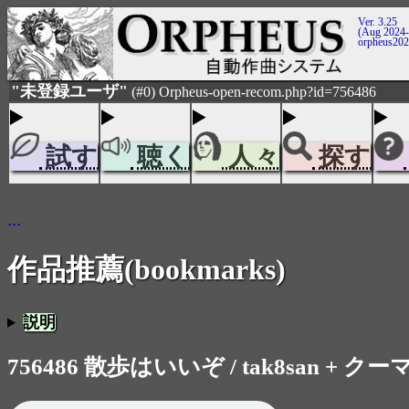
Ver. 3.25
(Aug 2024-
orpheus20
"未登録ユーザ"
(#0) Orpheus-open-recom.php?id=756486
試す
聴く
人々
探す
...
作品推薦(bookmarks)
説明
756486 散歩はいいぞ / tak8san + クー