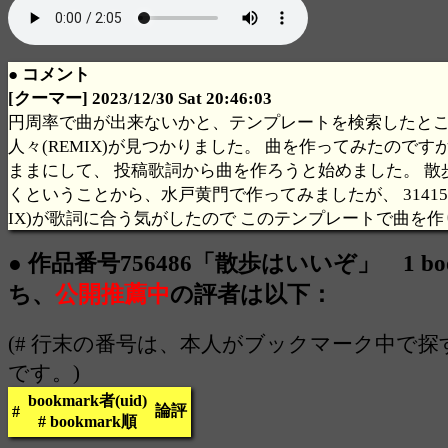
● コメント
[クーマー] 2023/12/30 Sat 20:46:03
円周率で曲が出来ないかと、テンプレートを検索したところ 3
人々(REMIX)が見つかりました。 曲を作ってみたので
ままにして、 投稿歌詞から曲を作ろうと始めました。 散
くということから、水戸黄門で作ってみましたが、 314159
IX)が歌詞に合う気がしたので このテンプレートで曲を
● 作品番号756486「散歩はいいぞ」 1 boo
ち、
公開推薦中
の評者は以下：
(# 行末の番号は、本人がブックマーク中で
です。)
bookmark者(uid)
論評
#
# bookmark順