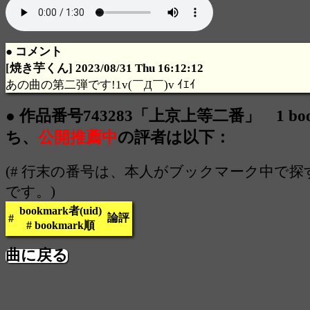
● コメント
[焼き芋くん] 2023/08/31 Thu 16:12:12
あの曲の第二弾です!1v(￣Д￣)v ｲｴｲ
● 作品番号743283「上京上等二番」 1 boo
ち、
公開推薦中
の評者は以下：
(# 行末の番号は、本人がブックマーク中で
です。)
bookmark者(uid)
論評
#
# bookmark順
曲に戻る