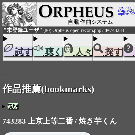
Ver. 3.25
(Aug 2024-
orpheus20
"未登録ユーザ"
(#0) Orpheus-open-recom.php?id=743283
試す
聴く
人々
探す
...
作品推薦(bookmarks)
説明
743283 上京上等二番 / 焼き芋くん