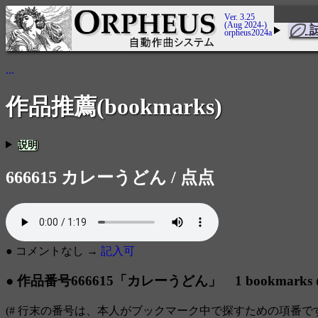
Ver. 3.25
(Aug 2024-)
orpheus2024a
...
作品推薦(bookmarks)
説明
666615 カレーうどん / 点点
● コメントなし →
記入可
● 作品番号666615「カレーうどん」 1 bookmark
(# 行末の番号は、本人がブックマーク中で探すための項番で