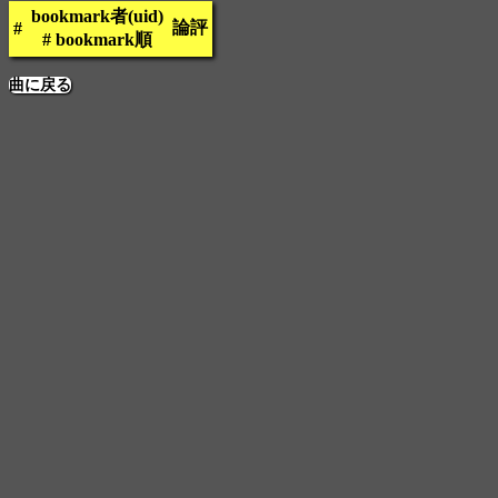
bookmark者(uid)
論評
#
# bookmark順
曲に戻る