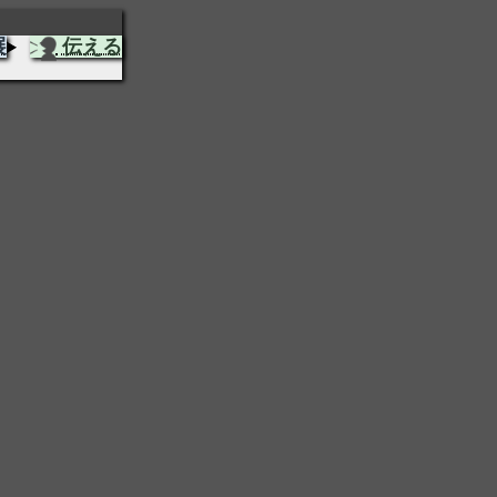
展
伝える