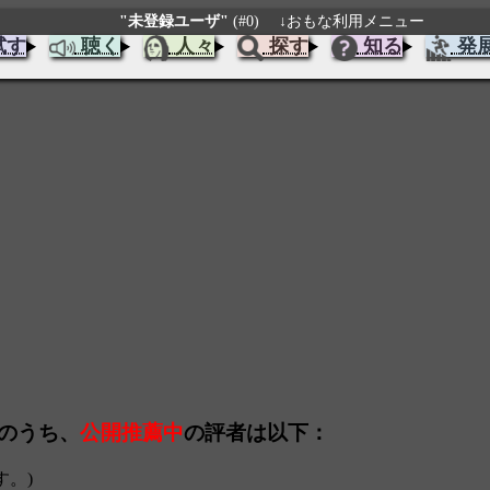
"未登録ユーザ"
(#0)
↓おもな利用メニュー
試す
聴く
人々
探す
知る
発
s のうち、
公開推薦中
の評者は以下：
す。)