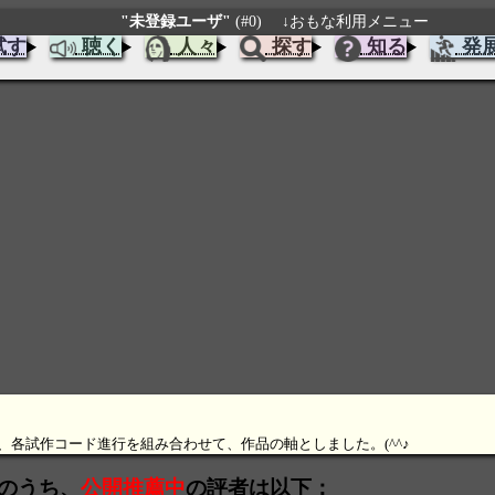
"未登録ユーザ"
(#0)
↓おもな利用メニュー
試す
聴く
人々
探す
知る
発
、各試作コード進行を組み合わせて、作品の軸としました。(^^♪
s のうち、
公開推薦中
の評者は以下：