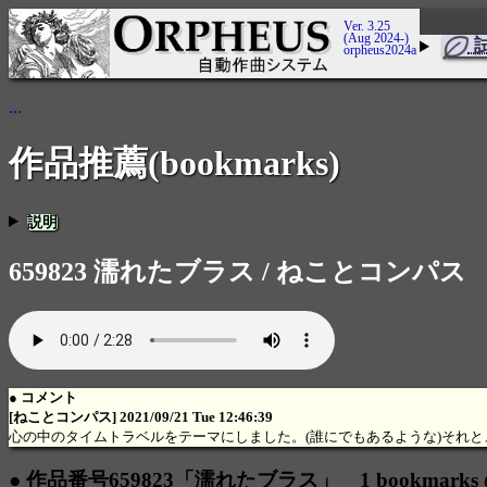
Ver. 3.25
(Aug 2024-)
orpheus2024a
...
作品推薦(bookmarks)
説明
659823 濡れたブラス / ねことコンパス
● コメント
[ねことコンパス] 2021/09/21 Tue 12:46:39
心の中のタイムトラベルをテーマにしました。(誰にでもあるような)それと
● 作品番号659823「濡れたブラス」 1 bookmark