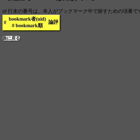
(# 行末の番号は、本人がブックマーク中で探すための項番で
bookmark者(uid)
論評
#
# bookmark順
曲に戻る