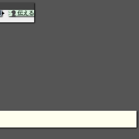
展
伝える