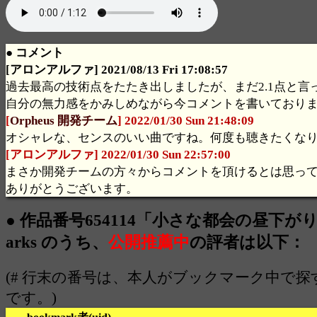
● コメント
[アロンアルファ] 2021/08/13 Fri 17:08:57
過去最高の技術点をたたき出しましたが、まだ2.1点と言
自分の無力感をかみしめながら今コメントを書いており
[
Orpheus 開発チーム
] 2022/01/30 Sun 21:48:09
オシャレな、センスのいい曲ですね。何度も聴きたくな
[アロンアルファ] 2022/01/30 Sun 22:57:00
まさか開発チームの方々からコメントを頂けるとは思っ
ありがとうございます。
● 作品番号654114「小さな都会の昼下がり」
arks のうち、
公開推薦中
の評者は以下：
(# 行末の番号は、本人がブックマーク中で
です。)