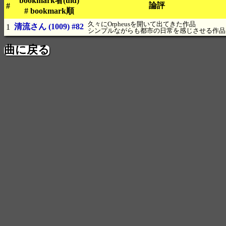
bookmark者(uid)
論評
#
# bookmark順
久々にOrpheusを開いて出てきた作品
清流さん
(1009)
#82
1
シンプルながらも都市の日常を感じさせる作品
曲に戻る