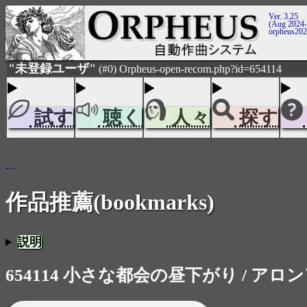
Ver. 3.25
(Aug 2024-
orpheus20
"未登録ユーザ"
(#0) Orpheus-open-recom.php?id=654114
試す
聴く
人々
探す
...
作品推薦(bookmarks)
説明
654114 小さな都会の昼下がり / アロ