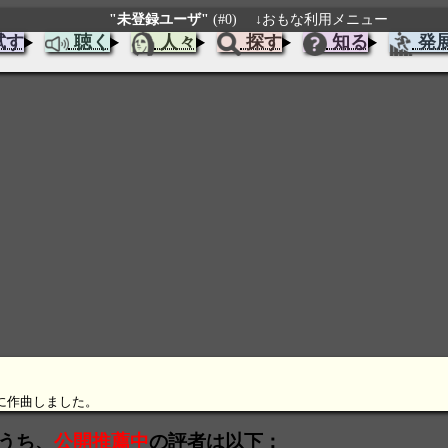
"未登録ユーザ"
(#0)
↓おもな利用メニュー
試す
聴く
人々
探す
知る
発
たに作曲しました。
のうち、
公開推薦中
の評者は以下：