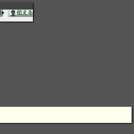
展
伝える