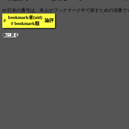
(# 行末の番号は、本人がブックマーク中で探すための項番で
bookmark者(uid)
論評
#
# bookmark順
曲に戻る