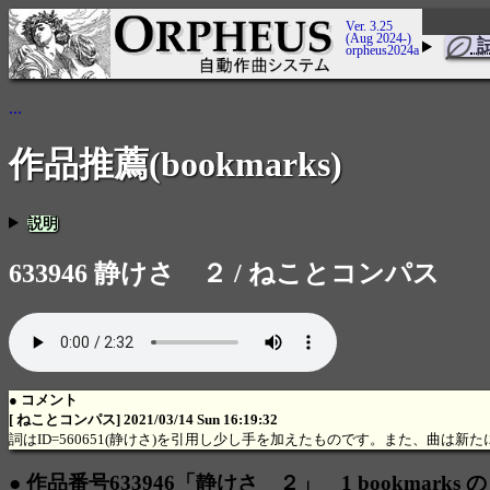
Ver. 3.25
(Aug 2024-)
orpheus2024a
...
作品推薦(bookmarks)
説明
633946 静けさ ２ / ねことコンパス
● コメント
[ ねことコンパス] 2021/03/14 Sun 16:19:32
詞はID=560651(静けさ)を引用し少し手を加えたものです。また、曲は新
● 作品番号633946「静けさ ２」 1 bookmarks 