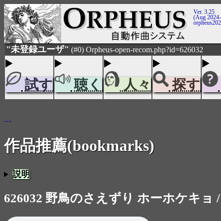
Ver. 3.25
(Aug 2024-
orpheus20
"未登録ユーザ"
(#0) Orpheus-open-recom.php?id=626032
試す
聴く
人々
探す
...
作品推薦(bookmarks)
説明
626032 野鳥のさえずり ホーホケキョ 