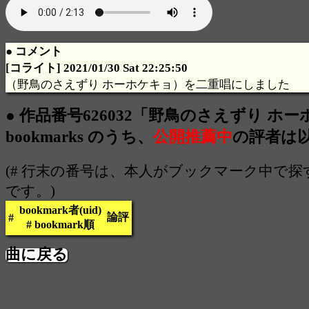
● コメント
[コライト] 2021/01/30 Sat 22:25:50
（野鳥のさえずり ホーホケキョ）を二重唱にしました
● 作品番号626032「野鳥のさえずり ホ
bookmarks のうち、
公開推薦中
の評者は
(# 行末の番号は、本人がブックマーク中で
です。)
bookmark者(uid)
論評
#
# bookmark順
曲に戻る