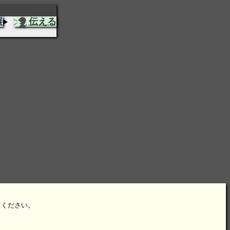
展
伝える
てください。