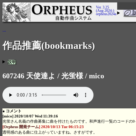
Ver. 3.25
(Aug 2024-)
orpheus2024a
...
作品推薦(bookmarks)
説明
607246 天使達よ / 光蛍様 / mico
● コメント
[mico] 2020/10/07 Wed 11:39:16
光蛍さん名義の作曲募集に曲を付けたものです。和声進行一覧のコードの9～
[
Orpheus 開発チーム
] 2020/10/13 Tue 06:15:23
透明感のある曲に仕上がっていますね。さすがです。