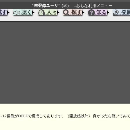
"未登録ユーザ"
(#0)
↓おもな利用メニュー
試す
聴く
人々
探す
知る
発
12個目がDDEEで構成してあります。（開放感以外） 良かったら聴いてみ