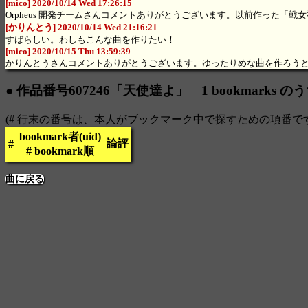
[mico] 2020/10/14 Wed 17:26:15
Orpheus 開発チームさんコメントありがとうございます。以前作った
[かりんとう] 2020/10/14 Wed 21:16:21
すばらしい。わしもこんな曲を作りたい！
[mico] 2020/10/15 Thu 13:59:39
かりんとうさんコメントありがとうございます。ゆったりめな曲を作ろう
● 作品番号607246「天使達よ」 1 bookmarks の
(# 行末の番号は、本人がブックマーク中で探すための項番で
bookmark者(uid)
論評
#
# bookmark順
曲に戻る