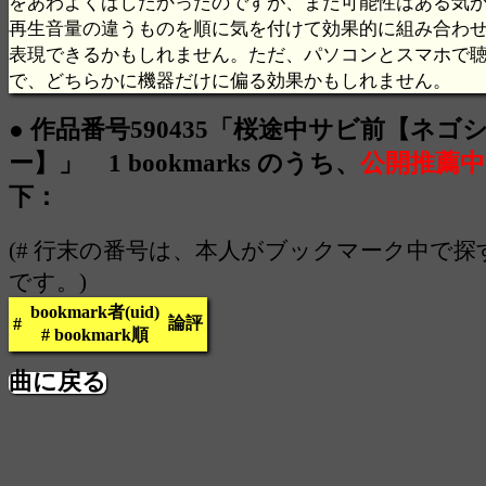
をあわよくばしたかったのですが、まだ可能性はある気が
再生音量の違うものを順に気を付けて効果的に組み合わ
表現できるかもしれません。ただ、パソコンとスマホで
で、どちらかに機器だけに偏る効果かもしれません。
● 作品番号590435「桜途中サビ前【ネゴ
ー】」 1 bookmarks のうち、
公開推薦中
下：
(# 行末の番号は、本人がブックマーク中で
です。)
bookmark者(uid)
論評
#
# bookmark順
曲に戻る