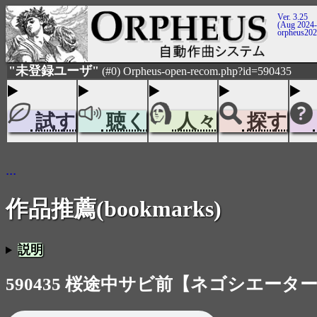
Ver. 3.25
(Aug 2024-
orpheus20
"未登録ユーザ"
(#0) Orpheus-open-recom.php?id=590435
試す
聴く
人々
探す
...
作品推薦(bookmarks)
説明
590435 桜途中サビ前【ネゴシエーター】 