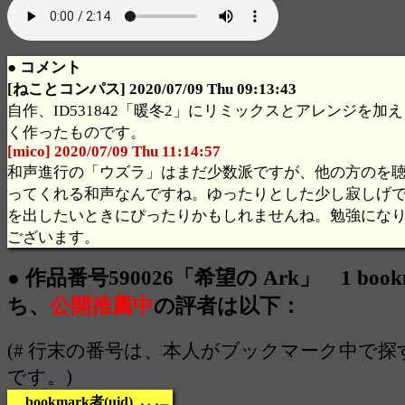
● コメント
[ねことコンパス] 2020/07/09 Thu 09:13:43
自作、ID531842「暖冬2」にリミックスとアレンジを加
く作ったものです。
[mico] 2020/07/09 Thu 11:14:57
和声進行の「ウズラ」はまだ少数派ですが、他の方のを
ってくれる和声なんですね。ゆったりとした少し寂しげ
を出したいときにぴったりかもしれませんね。勉強にな
ございます。
● 作品番号590026「希望の Ark」 1 book
ち、
公開推薦中
の評者は以下：
(# 行末の番号は、本人がブックマーク中で
です。)
bookmark者(uid)