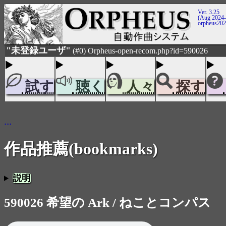
Ver. 3.25
(Aug 2024-
orpheus20
"未登録ユーザ"
(#0) Orpheus-open-recom.php?id=590026
試す
聴く
人々
探す
...
作品推薦(bookmarks)
説明
590026 希望の Ark / ねことコンパス