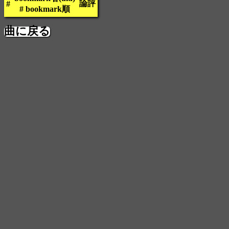
論評
#
# bookmark順
曲に戻る