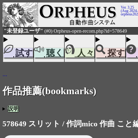
Ver. 3.25
(Aug 2024-
orpheus20
"未登録ユーザ"
(#0) Orpheus-open-recom.php?id=578649
試す
聴く
人々
探す
...
作品推薦(bookmarks)
説明
578649 スリット / 作詞mico 作曲 