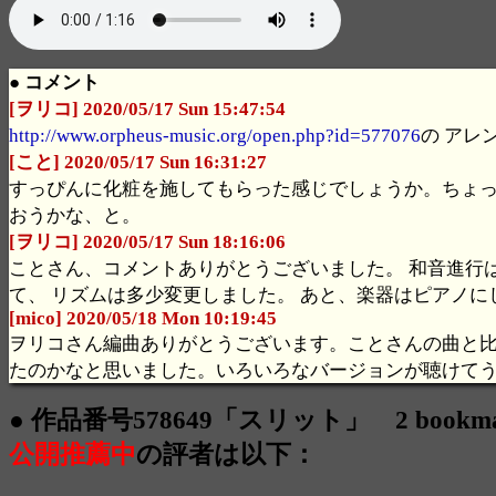
● コメント
[ヲリコ] 2020/05/17 Sun 15:47:54
http://www.orpheus-music.org/open.php?id=577076
の アレ
[こと] 2020/05/17 Sun 16:31:27
すっぴんに化粧を施してもらった感じでしょうか。ちょ
おうかな、と。
[ヲリコ] 2020/05/17 Sun 18:16:06
ことさん、コメントありがとうございました。 和音進行
て、 リズムは多少変更しました。 あと、楽器はピアノに
[mico] 2020/05/18 Mon 10:19:45
ヲリコさん編曲ありがとうございます。ことさんの曲と
たのかなと思いました。いろいろなバージョンが聴けて
● 作品番号578649「スリット」 2 bookm
公開推薦中
の評者は以下：