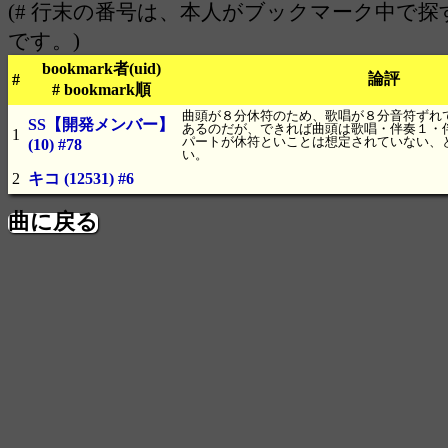
(# 行末の番号は、本人がブックマーク中で
です。)
bookmark者(uid)
論評
#
# bookmark順
曲頭が８分休符のため、歌唱が８分音符ずれ
SS【開発メンバー】
あるのだが、できれば曲頭は歌唱・伴奏１・
1
パートが休符といことは想定されていない、
(10)
#78
い。
2
キコ
(12531)
#6
曲に戻る