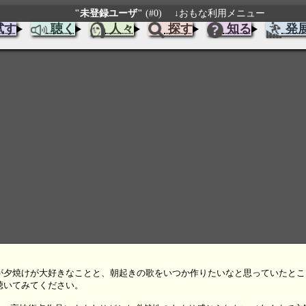
"未登録ユーザ"
(#0)
↓おもな利用メニュー
試す
聴く
人々
探す
知る
発
が夕焼けが大好きなことと、朝起きの歌をいつか作りたいなと思っていたとこ
聴いてみてください。