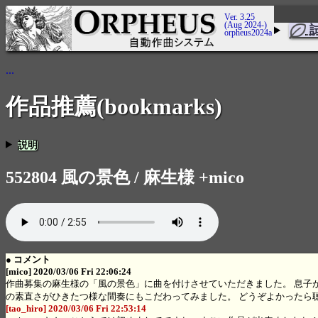
Ver. 3.25
(Aug 2024-)
orpheus2024a
...
作品推薦(bookmarks)
説明
552804 風の景色 / 麻生様 +mico
● コメント
[mico] 2020/03/06 Fri 22:06:24
作曲募集の麻生様の「風の景色」に曲を付けさせていただきました。 息子
の素直さがひきたつ様な間奏にもこだわってみました。 どうぞよかったら
[tao_hiro] 2020/03/06 Fri 22:53:14