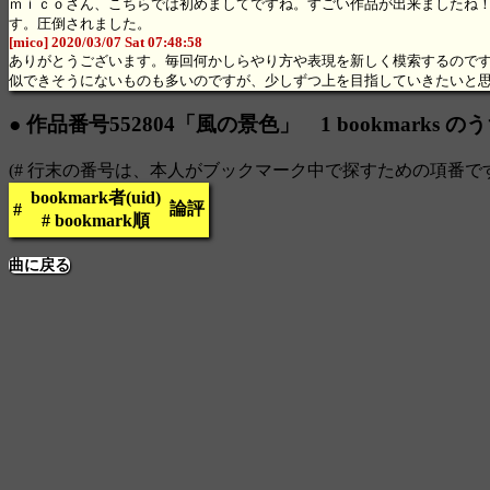
ｍｉｃｏさん、こちらでは初めましてですね。すごい作品が出来ましたね
す。圧倒されました。
[mico] 2020/03/07 Sat 07:48:58
ありがとうございます。毎回何かしらやり方や表現を新しく模索するのです
似できそうにないものも多いのですが、少しずつ上を目指していきたいと思
● 作品番号552804「風の景色」 1 bookmarks の
(# 行末の番号は、本人がブックマーク中で探すための項番で
bookmark者(uid)
論評
#
# bookmark順
曲に戻る