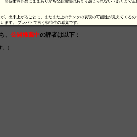
！ 高技術点作品にままありがちな必然性のあまり感じられない（あくまで主
が、出来上がるごとに、まだまだ上のランクの表現の可能性が見えてくるの
います。 プレバトで言う特待生の感覚です。
うち、
公開推薦中
の評者は以下：
す。)