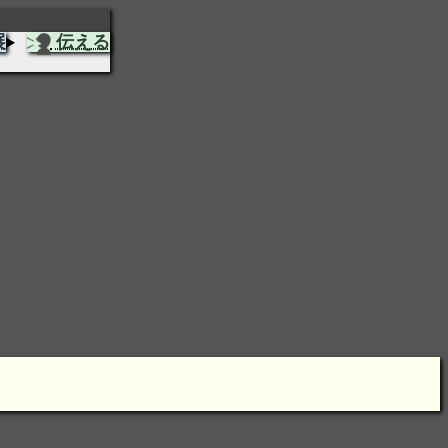
展
伝える