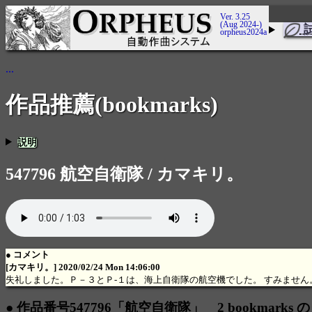
Ver. 3.25
(Aug 2024-)
orpheus2024a
...
作品推薦(bookmarks)
説明
547796 航空自衛隊 / カマキリ。
● コメント
[カマキリ。] 2020/02/24 Mon 14:06:00
失礼しました。Ｐ－３とＰ-１は、海上自衛隊の航空機でした。 すみません
● 作品番号547796「航空自衛隊」 2 bookmarks 