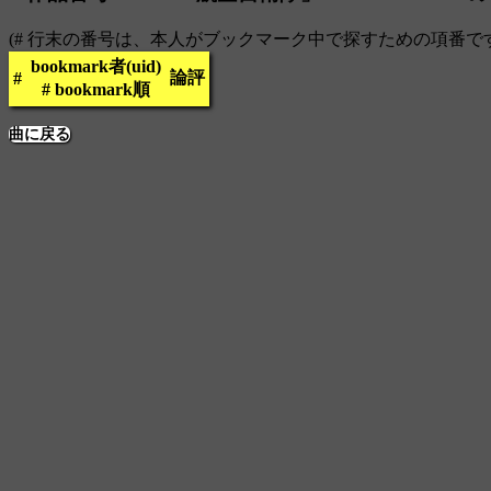
(# 行末の番号は、本人がブックマーク中で探すための項番で
bookmark者(uid)
論評
#
# bookmark順
曲に戻る