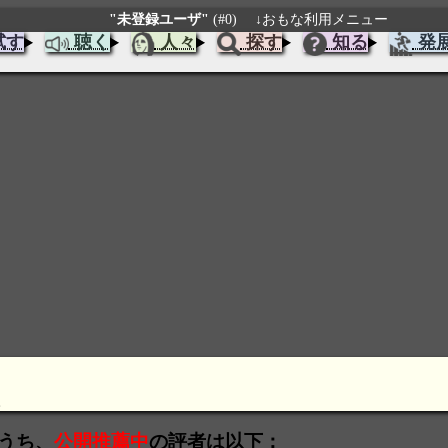
"未登録ユーザ"
(#0)
↓おもな利用メニュー
試す
聴く
人々
探す
知る
発
。
のうち、
公開推薦中
の評者は以下：