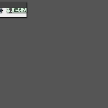
展
伝える