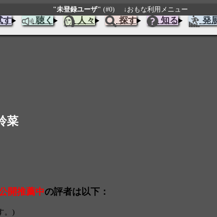
"未登録ユーザ"
(#0)
↓おもな利用メニュー
試す
聴く
人々
探す
知る
発
泡鈴菜
公開推薦中
の評者は以下：
す。)