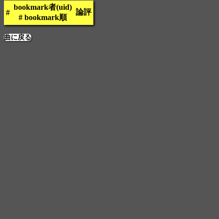
bookmark者(uid)
論評
#
# bookmark順
曲に戻る