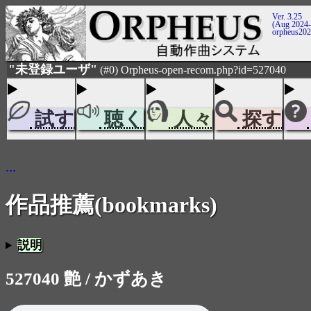
Ver. 3.25
(Aug 2024-
orpheus20
"未登録ユーザ"
(#0) Orpheus-open-recom.php?id=527040
試す
聴く
人々
探す
...
作品推薦(bookmarks)
説明
527040 艶 / かずあき