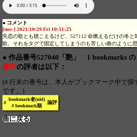
● コメント
[nos-] 2021/10/29 Fri 10:51:25
失恋の歌とも聴こえるけど、527112 命燃えるだけの冬
歌。それをタグで固定してしまうのも苦しい曲のように
● 作品番号527040「艶」 1 bookmarks
薦中
の評者は以下：
(# 行末の番号は、本人がブックマーク中で
です。)
bookmark者(uid)
論評
#
# bookmark順
曲に戻る