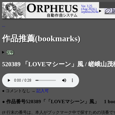
Ver. 3.25
(Aug 2024-)
orpheus2024a
...
作品推薦(bookmarks)
説明
520389 「LOVEマシーン」風 / 嵯峨山茂
● コメントなし →
記入可
● 作品番号520389「「LOVEマシーン」風」 1 boo
(# 行末の番号は、本人がブックマーク中で探すための項番で