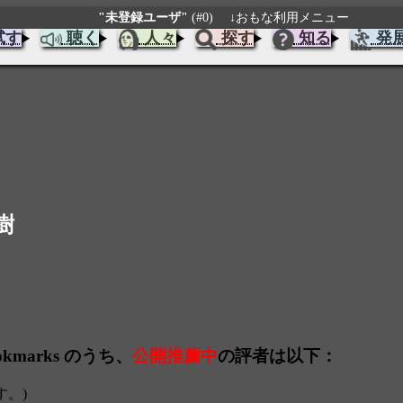
"未登録ユーザ"
(#0)
↓おもな利用メニュー
試す
聴く
人々
探す
知る
発
樹
kmarks のうち、
公開推薦中
の評者は以下：
す。)