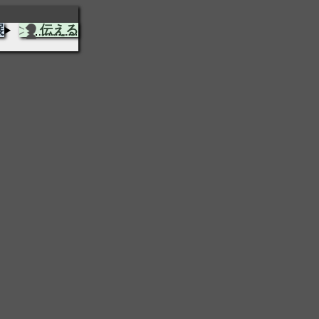
展
伝える