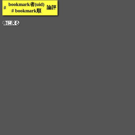
bookmark者(uid)
論評
#
# bookmark順
曲に戻る