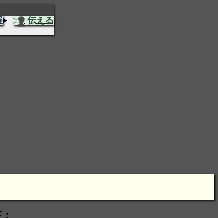
展
伝える
下：