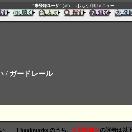
"未登録ユーザ"
(#0)
↓おもな利用メニュー
試す
聴く
人々
探す
知る
発
 / ガードレール
 1 bookmarks のうち、
公開推薦中
の評者は以