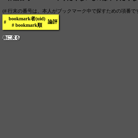
(# 行末の番号は、本人がブックマーク中で探すための項番で
bookmark者(uid)
論評
#
# bookmark順
曲に戻る