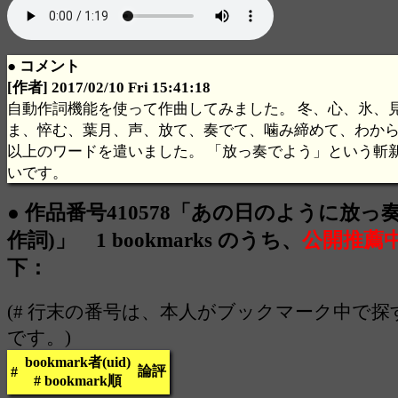
● コメント
[作者] 2017/02/10 Fri 15:41:18
自動作詞機能を使って作曲してみました。 冬、心、氷、
ま、悴む、葉月、声、放て、奏でて、噛み締めて、わか
以上のワードを遣いました。 「放っ奏でよう」という斬
いです。
● 作品番号410578「あの日のように放っ
作詞)」 1 bookmarks のうち、
公開推薦
下：
(# 行末の番号は、本人がブックマーク中で
です。)
bookmark者(uid)
論評
#
# bookmark順