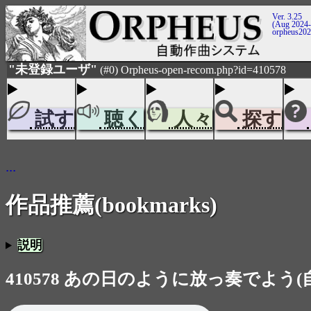
Ver. 3.25
(Aug 2024-
orpheus20
"未登録ユーザ"
(#0) Orpheus-open-recom.php?id=410578
試す
聴く
人々
探す
...
作品推薦(bookmarks)
説明
410578 あの日のように放っ奏でよう(自