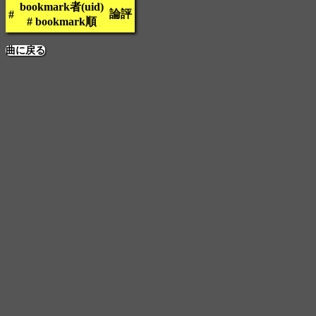
bookmark者(uid)
論評
#
# bookmark順
曲に戻る