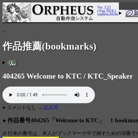
Ver. 3.25
(Aug 2024-)
orpheus2024a
...
作品推薦(bookmarks)
説明
404265 Welcome to KTC / KTC_Speaker
● コメントなし →
記入可
● 作品番号404265「Welcome to KTC」 1 bookm
(# 行末の番号は、本人がブックマーク中で探すための項番で