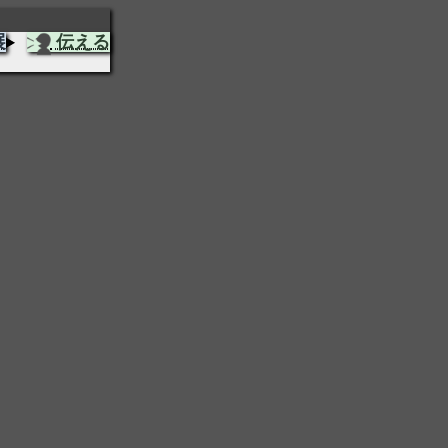
展
伝える