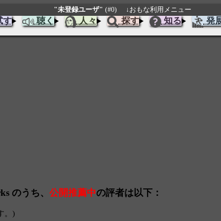
"未登録ユーザ"
(#0)
↓おもな利用メニュー
試す
聴く
人々
探す
知る
発
arks のうち、
公開推薦中
の評者は以下：
す。)