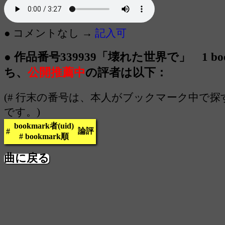
● コメントなし →
記入可
● 作品番号339939「壊れた世界で」 1 boo
ち、
公開推薦中
の評者は以下：
(# 行末の番号は、本人がブックマーク中で
です。)
bookmark者(uid)
論評
#
# bookmark順
曲に戻る