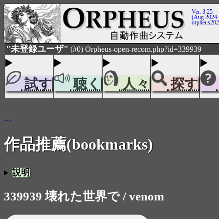
Ver. 3.25
(Aug 2024-
orpheus20
"未登録ユーザ"
(#0) Orpheus-open-recom.php?id=339939
試す
聴く
人々
探す
...
作品推薦(bookmarks)
説明
339939 壊れた世界で / venom