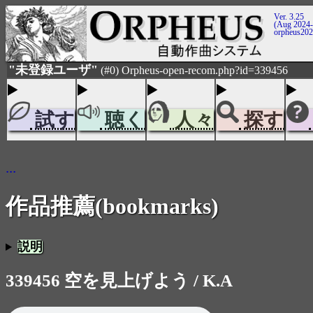
Ver. 3.25
(Aug 2024-
orpheus20
"未登録ユーザ"
(#0) Orpheus-open-recom.php?id=339456
試す
聴く
人々
探す
...
作品推薦(bookmarks)
説明
339456 空を見上げよう / K.A