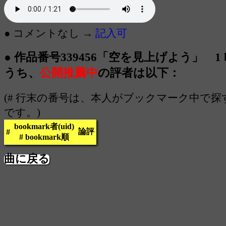
● コメントなし →
記入可
● 作品番号339456「空を見上げよう」 1 bo
うち、
公開推薦中
の評者は以下：
(# 行末の番号は、本人がブックマーク中で
です。)
bookmark者(uid)
論評
#
# bookmark順
曲に戻る