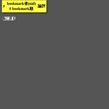
bookmark者(uid)
論評
#
# bookmark順
曲に戻る