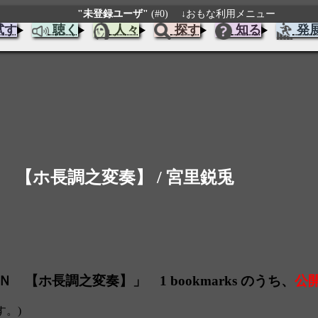
"未登録ユーザ"
(#0)
↓おもな利用メニュー
試す
聴く
人々
探す
知る
発
Ｎ 【ホ長調之変奏】 / 宮里鋭兎
 【ホ長調之変奏】」 1 bookmarks のうち、
公
す。)