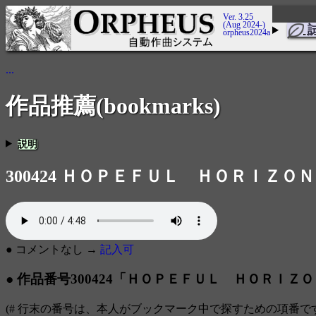
Ver. 3.25
(Aug 2024-)
orpheus2024a
...
作品推薦(bookmarks)
説明
300424 ＨＯＰＥＦＵＬ ＨＯＲＩＺＯ
● コメントなし →
記入可
● 作品番号300424「ＨＯＰＥＦＵＬ ＨＯＲＩＺＯＮ
(# 行末の番号は、本人がブックマーク中で探すための項番で