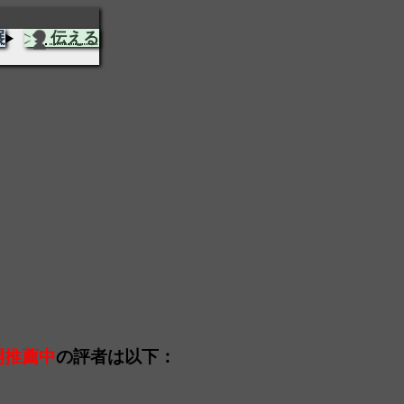
展
伝える
開推薦中
の評者は以下：