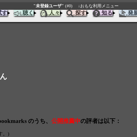
"未登録ユーザ"
(#0)
↓おもな利用メニュー
試す
聴く
人々
探す
知る
発
さん
okmarks のうち、
公開推薦中
の評者は以下：
す。)