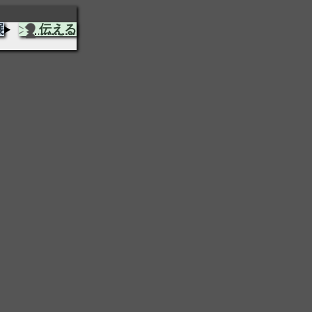
展
伝える