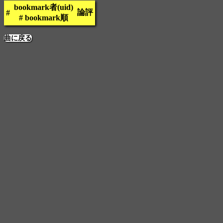
bookmark者(uid)
論評
#
# bookmark順
曲に戻る