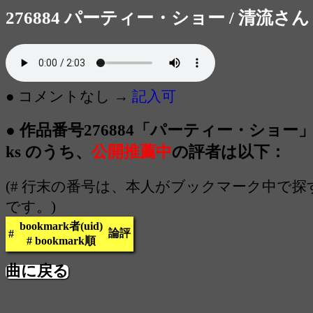
276884 パーティー・ショー / 清流さん
● コメントなし →
記入可
● 作品番号276884「パーティー・ショー」 1
ks のうち、
公開推薦中
の評者は以下：
(# 行末の番号は、本人がブックマーク中で
です。)
bookmark者(uid)
論評
#
# bookmark順
曲に戻る