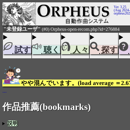
Ver. 3.25
(Aug 2024-
orpheus20
"未登録ユーザ"
(#0) Orpheus-open-recom.php?id=276884
試す
聴く
人々
探す
やや混んでいます。(load average ＝2.6
...
作品推薦(bookmarks)
説明