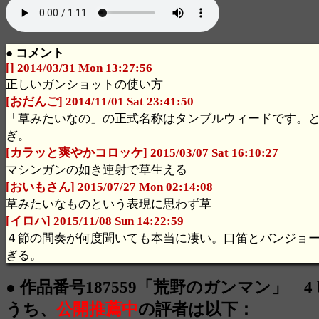
● コメント
[] 2014/03/31 Mon 13:27:56
正しいガンショットの使い方
[おだんご] 2014/11/01 Sat 23:41:50
「草みたいなの」の正式名称はタンブルウィードです。
ぎ。
[カラッと爽やかコロッケ] 2015/03/07 Sat 16:10:27
マシンガンの如き連射で草生える
[おいもさん] 2015/07/27 Mon 02:14:08
草みたいなものという表現に思わず草
[イロハ] 2015/11/08 Sun 14:22:59
４節の間奏が何度聞いても本当に凄い。口笛とバンジョ
ぎる。
● 作品番号187559「荒野のガンマン」 4 bo
うち、
公開推薦中
の評者は以下：