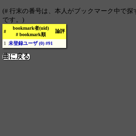
(# 行末の番号は、本人がブックマーク中で
です。)
bookmark者(uid)
論評
#
# bookmark順
1
未登録ユーザ
(0)
#91
曲に戻る