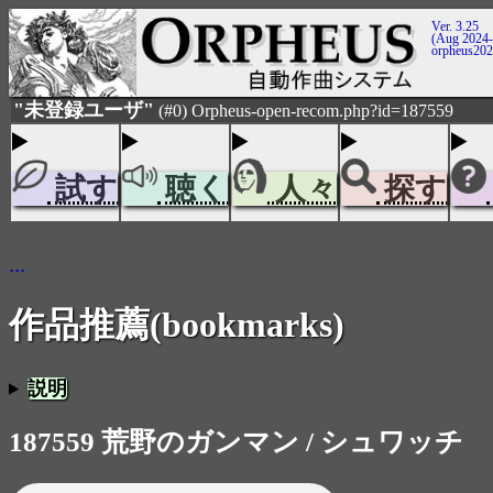
Ver. 3.25
(Aug 2024-
orpheus20
"未登録ユーザ"
(#0) Orpheus-open-recom.php?id=187559
試す
聴く
人々
探す
...
作品推薦(bookmarks)
説明
187559 荒野のガンマン / シュワッチ