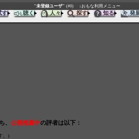
"未登録ユーザ"
(#0)
↓おもな利用メニュー
試す
聴く
人々
探す
知る
発
うち、
公開推薦中
の評者は以下：
す。)