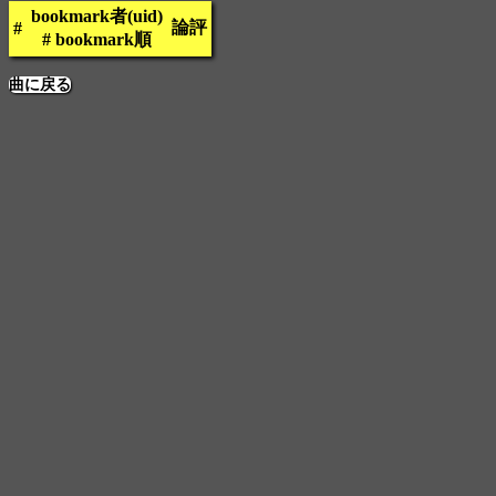
bookmark者(uid)
論評
#
# bookmark順
曲に戻る