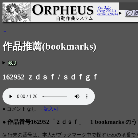
Ver. 3.25
(Aug 2024-)
orpheus2024a
...
作品推薦(bookmarks)
説明
162952 ｚｄｓｆ / ｓｄｆｇｆ
● コメントなし →
記入可
● 作品番号162952「ｚｄｓｆ」 1 bookmarks の
(# 行末の番号は、本人がブックマーク中で探すための項番で