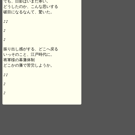
でも、日影はいまだ寒い。

どうしたのか、こんな思いする

破目になるなんて、驚いた。

♪♪

♪

♪

振り出し感がする、どこへ戻る

いっそのこと、江戸時代に。

将軍様の幕藩体制

どこかの藩で苦労しようか。

♪♪

♪

♪
