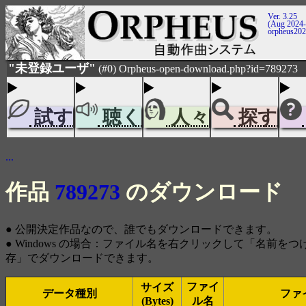
Ver. 3.25
(Aug 2024-
orpheus20
"未登録ユーザ"
(#0) Orpheus-open-download.php?id=789273
試す
聴く
人々
探す
...
作品
789273
のダウンロード
● 公開決定作品なので、誰でもダウンロードできます。
● Windows の場合：ファイル名を右クリックして「名前を
存」でダウンロードできます。
ファイ
サイズ
データ種別
ファ
(Bytes)
ル名