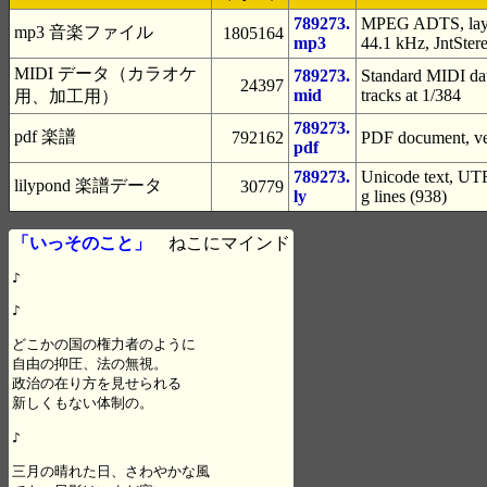
789273.
MPEG ADTS, layer
mp3 音楽ファイル
1805164
mp3
44.1 kHz, JntSter
MIDI データ（カラオケ
789273.
Standard MIDI dat
24397
mid
tracks at 1/384
用、加工用）
789273.
pdf 楽譜
792162
PDF document, ver
pdf
789273.
Unicode text, UTF
lilypond 楽譜データ
30779
ly
g lines (938)
「いっそのこと」
ねこにマインド
♪

♪

どこかの国の権力者のように

自由の抑圧、法の無視。

政治の在り方を見せられる

新しくもない体制の。

♪

三月の晴れた日、さわやかな風
