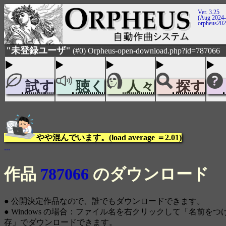
Ver. 3.25
(Aug 2024-
orpheus20
"未登録ユーザ"
(#0) Orpheus-open-download.php?id=787066
試す
聴く
人々
探す
やや混んでいます。(load average ＝2.01)
...
作品
787066
のダウンロード
● 公開決定作品なので、誰でもダウンロードできます。
● Windows の場合：ファイル名を右クリックして「名前を
存」でダウンロードできます。