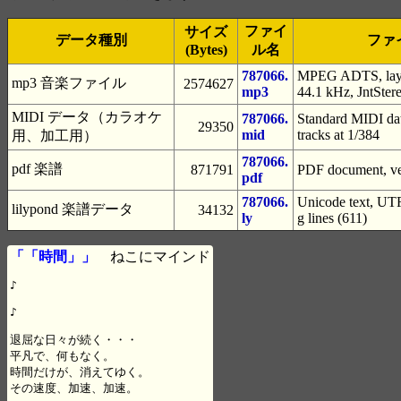
ファイ
サイズ
データ種別
ファ
(Bytes)
ル名
787066.
MPEG ADTS, layer
mp3 音楽ファイル
2574627
mp3
44.1 kHz, JntSter
MIDI データ（カラオケ
787066.
Standard MIDI dat
29350
mid
tracks at 1/384
用、加工用）
787066.
pdf 楽譜
871791
PDF document, ver
pdf
787066.
Unicode text, UTF
lilypond 楽譜データ
34132
ly
g lines (611)
「「時間」」
ねこにマインド
♪

♪

退屈な日々が続く・・・

平凡で、何もなく。

時間だけが、消えてゆく。

その速度、加速、加速。
