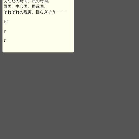
あなたの時間、私の時間。

母国、中心国、周縁国。

それぞれの現実、揺らぎそう・・・

♪♪

♪

♪
