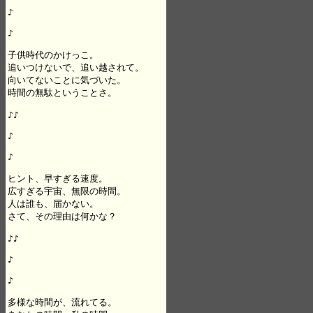
♪

♪

子供時代のかけっこ。

追いつけないで、追い越されて。

向いてないことに気づいた。

時間の無駄ということさ。

♪♪

♪

♪

ヒント、早すぎる速度。

広すぎる宇宙、無限の時間。

人は誰も、届かない。

さて、その理由は何かな？

♪♪

♪

♪

多様な時間が、流れてる。
