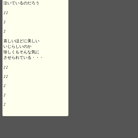
泣いているのだろう

♪♪

♪

♪

哀しいほどに美しい

いじらしいのか

珍しくもそんな気に

させられている・・・

♪♪

♪♪

♪

♪

♪
