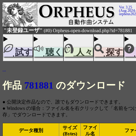
Ver. 3.25
(Aug 2024-
orpheus20
"未登録ユーザ"
(#0) Orpheus-open-download.php?id=781881
試す
聴く
人々
探す
...
作品
781881
のダウンロード
● 公開決定作品なので、誰でもダウンロードできます。
● Windows の場合：ファイル名を右クリックして「名前を
存」でダウンロードできます。
ファイ
サイズ
データ種別
ファ
(Bytes)
ル名