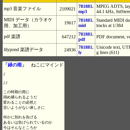
781881.
MPEG ADTS, layer
mp3 音楽ファイル
2109021
mp3
44.1 kHz, JntSter
MIDI データ（カラオケ
781881.
Standard MIDI dat
19617
mid
tracks at 1/384
用、加工用）
781881.
pdf 楽譜
647212
PDF document, ver
pdf
781881.
Unicode text, UTF
lilypond 楽譜データ
24936
ly
g lines (611)
「緑の雨」
ねこにマインド
♪

♪♪

この時期の雨に

搦め捕られるようだ

変わることの必然と

言いようがない淋しさに

何かに別れを告げる

あるいは告げられているのか

今はそんなところか
