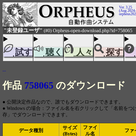
Ver. 3.25
(Aug 2024-
orpheus20
"未登録ユーザ"
(#0) Orpheus-open-download.php?id=758065
試す
聴く
人々
探す
...
作品
758065
のダウンロード
● 公開決定作品なので、誰でもダウンロードできます。
● Windows の場合：ファイル名を右クリックして「名前を
存」でダウンロードできます。
ファイ
サイズ
データ種別
ファ
(Bytes)
ル名