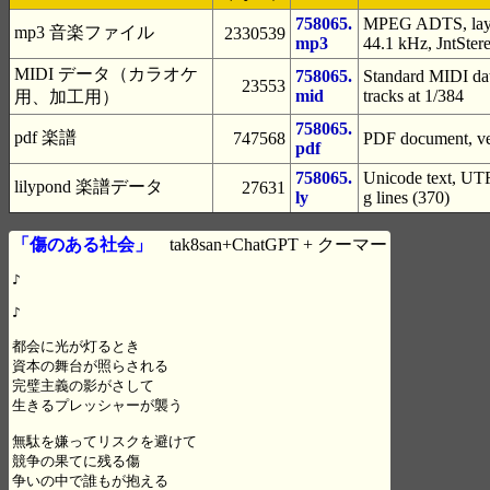
758065.
MPEG ADTS, layer
mp3 音楽ファイル
2330539
mp3
44.1 kHz, JntSter
MIDI データ（カラオケ
758065.
Standard MIDI dat
23553
mid
tracks at 1/384
用、加工用）
758065.
pdf 楽譜
747568
PDF document, ver
pdf
758065.
Unicode text, UTF
lilypond 楽譜データ
27631
ly
g lines (370)
「傷のある社会」
tak8san+ChatGPT + クーマー
♪

♪

都会に光が灯るとき

資本の舞台が照らされる

完璧主義の影がさして

生きるプレッシャーが襲う

無駄を嫌ってリスクを避けて

競争の果てに残る傷

争いの中で誰もが抱える
