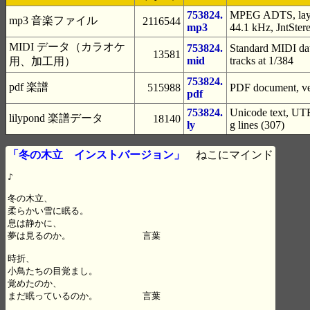
753824.
MPEG ADTS, layer
mp3 音楽ファイル
2116544
mp3
44.1 kHz, JntSter
MIDI データ（カラオケ
753824.
Standard MIDI dat
13581
mid
tracks at 1/384
用、加工用）
753824.
pdf 楽譜
515988
PDF document, ver
pdf
753824.
Unicode text, UTF
lilypond 楽譜データ
18140
ly
g lines (307)
「冬の木立 インストバージョン」
ねこにマインド
♪

冬の木立、

柔らかい雪に眠る。

息は静かに、

夢は見るのか。　　　　　　　　言葉

時折、

小鳥たちの目覚まし。

覚めたのか、

まだ眠っているのか。　　　　　言葉
