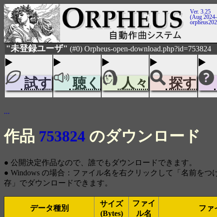
Ver. 3.25
(Aug 2024-
orpheus20
"未登録ユーザ"
(#0) Orpheus-open-download.php?id=753824
試す
聴く
人々
探す
...
作品
753824
のダウンロード
● 公開決定作品なので、誰でもダウンロードできます。
● Windows の場合：ファイル名を右クリックして「名前を
存」でダウンロードできます。
ファイ
サイズ
データ種別
ファ
(Bytes)
ル名