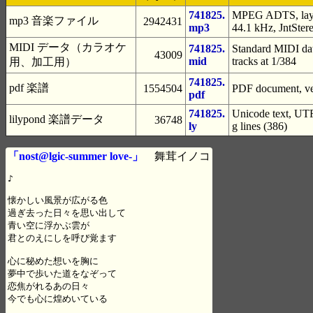
741825.
MPEG ADTS, layer
mp3 音楽ファイル
2942431
mp3
44.1 kHz, JntSter
MIDI データ（カラオケ
741825.
Standard MIDI dat
43009
mid
tracks at 1/384
用、加工用）
741825.
pdf 楽譜
1554504
PDF document, ver
pdf
741825.
Unicode text, UTF
lilypond 楽譜データ
36748
ly
g lines (386)
「nost@lgic-summer love-」
舞茸イノコ
♪

懐かしい風景が広がる色

過ぎ去った日々を思い出して

青い空に浮かぶ雲が

君とのえにしを呼び覚ます

心に秘めた想いを胸に

夢中で歩いた道をなぞって

恋焦がれるあの日々

今でも心に煌めいている
