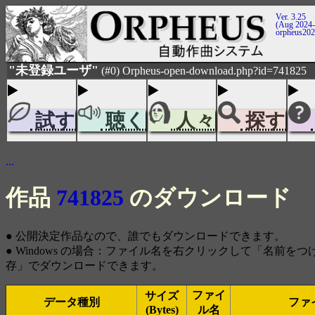
Ver. 3.25
(Aug 2024-
orpheus20
"未登録ユーザ"
(#0) Orpheus-open-download.php?id=741825
試す
聴く
人々
探す
...
作品
741825
のダウンロード
● 公開決定作品なので、誰でもダウンロードできます。
● Windows の場合：ファイル名を右クリックして「名前を
存」でダウンロードできます。
ファイ
サイズ
データ種別
ファ
(Bytes)
ル名