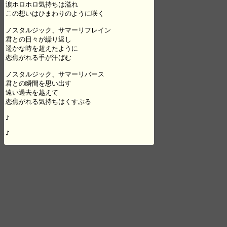
涙ホロホロ気持ちは溢れ

この想いはひまわりのように咲く

ノスタルジック、サマーリフレイン

君との日々が繰り返し

遥かな時を超えたように

恋焦がれる手が汗ばむ

ノスタルジック、サマーリバース

君との瞬間を思い出す

遠い過去を越えて

恋焦がれる気持ちはくすぶる

♪

♪