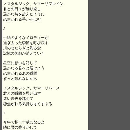
ノスタルジック、サマーリフレイン

君との日々が繰り返し

遥かな時を超えたように

恋焦がれる手が汗ばむ

♪

手紙のようなメロディーが

過ぎ去った季節を呼び戻す

川のせせらぎと彩る蛍

記憶の笑顔が消えていく

星空に願いを託して

遥かなる君へと届けよう

恋焦がれるあの瞬間

ずっと忘れないから

ノスタルジック、サマーリバース

君との瞬間を思い出す

遠い過去を越えて

恋焦がれる気持ちはくすぶる

♪

今年で私二十歳になるよ

隣に君の香りがして
