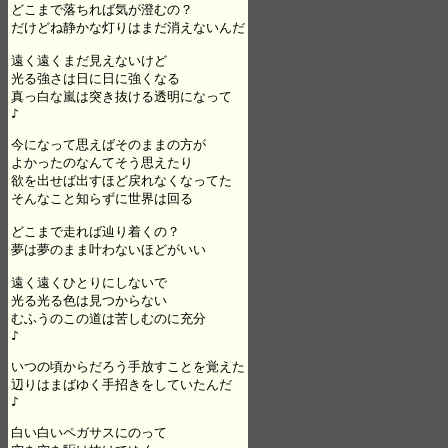
どこまで落ちれば気が澄むの？

だけどね静かな灯りはまだ消えないんだ

遠く遠くまだ見えないけど

光る強さは日に日に強くなる

真っ白な嵐は突き抜ける透明になって

♪

今になって思えばそのままの方が

よかったのなんてそう思えたり

欲を出せば出すほど戻れなくなってた

そんなこと知らずに世界は回る

どこまで走れば辿り着くの？

夢は夢のまま叶わないほどがいい

遠く遠くひとりにしないで

光る光る色は見つからない

むふうのこの道は苦しむのに充分

♪

いつの頃からだろう手放すことを覚えた

辺りはまばゆく手招きをしていたんだ

♪

白い白いペガサスにのって
