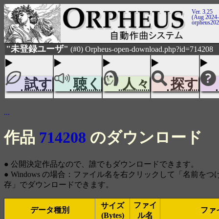
Ver. 3.25
(Aug 2024-
orpheus20
"未登録ユーザ"
(#0) Orpheus-open-download.php?id=714208
試す
聴く
人々
探す
...
作品
714208
のダウンロード
● 公開決定作品なので、誰でもダウンロードできます。
● Windows の場合：ファイル名を右クリックして「名前を
存」でダウンロードできます。
ファイ
サイズ
データ種別
ファ
(Bytes)
ル名