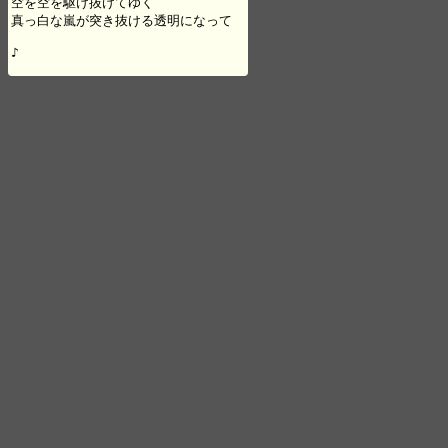
空を空を駆け抜けてゆく

真っ白な嵐が突き抜ける透明になって

♪