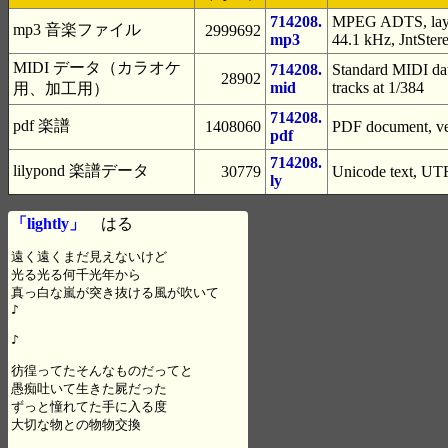
714208.
MPEG ADTS, layer
mp3 音楽ファイル
2999692
mp3
44.1 kHz, JntSter
MIDI データ（カラオケ
714208.
Standard MIDI dat
28902
mid
tracks at 1/384
用、加工用）
714208.
pdf 楽譜
1408060
PDF document, ver
pdf
714208.
lilypond 楽譜データ
30779
Unicode text, UTF
ly
「lightly」
はる
遠く遠くまだ見えないけど

光る光る何千光年から

真っ白な嵐が突き抜ける風が吹いて

♪

♪

彷徨ってたそんなものだってと

愚痴吐いて生きた屍だった

ずっと憧れてた手に入る度

大切な物との物物交換
