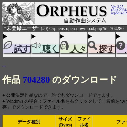
Ver. 3.25
(Aug 2024-
orpheus20
"未登録ユーザ"
(#0) Orpheus-open-download.php?id=704280
試す
聴く
人々
探す
...
作品
704280
のダウンロード
● 公開決定作品なので、誰でもダウンロードできます。
● Windows の場合：ファイル名を右クリックして「名前を
存」でダウンロードできます。
ファイ
サイズ
データ種別
ファ
(Bytes)
ル名