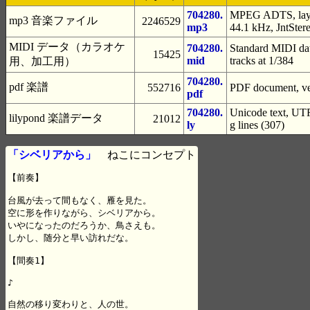
704280.
MPEG ADTS, layer
mp3 音楽ファイル
2246529
mp3
44.1 kHz, JntSter
MIDI データ（カラオケ
704280.
Standard MIDI dat
15425
mid
tracks at 1/384
用、加工用）
704280.
pdf 楽譜
552716
PDF document, ver
pdf
704280.
Unicode text, UTF
lilypond 楽譜データ
21012
ly
g lines (307)
「シベリアから」
ねこにコンセプト
【前奏】

台風が去って間もなく、雁を見た。

空に形を作りながら、シベリアから。

いやになったのだろうか、鳥さえも。

しかし、随分と早い訪れだな。

【間奏1】

♪

自然の移り変わりと、人の世。
