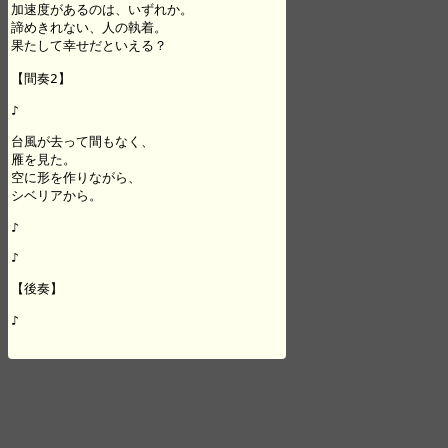
加速度があるのは、いずれか。

諦めきれない、人の執着。

果たして幸せだといえる？

【間奏2】

♪

台風が去って間もなく、

雁を見た。

空に形を作りながら、

シベリアから。

♪

♪

【後奏】

♪
