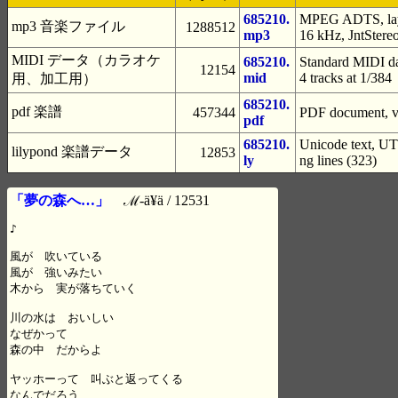
685210.
MPEG ADTS, laye
mp3 音楽ファイル
1288512
mp3
16 kHz, JntStere
MIDI データ（カラオケ
685210.
Standard MIDI da
12154
mid
4 tracks at 1/384
用、加工用）
685210.
pdf 楽譜
457344
PDF document, ve
pdf
685210.
Unicode text, UTF
lilypond 楽譜データ
12853
ly
ng lines (323)
「夢の森へ…」
ℳ-ä¥ä / 12531
♪

風が　吹いている

風が　強いみたい

木から　実が落ちていく

川の水は　おいしい

なぜかって

森の中　だからよ

ヤッホーって　叫ぶと返ってくる

なんでだろう
