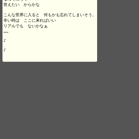
答えたい　からかな

こんな世界に入ると　何もかも忘れてしまいそう。

辛い時は　ここに来ればいい

リアルでも　ないかなぁ

……

♪

♪
