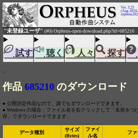
Ver. 3.25
(Aug 2024-
orpheus20
"未登録ユーザ"
(#0) Orpheus-open-download.php?id=685210
試す
聴く
人々
探す
...
作品
685210
のダウンロード
● 公開決定作品なので、誰でもダウンロードできます。
● Windows の場合：ファイル名を右クリックして「名前を
存」でダウンロードできます。
ファイ
サイズ
データ種別
ファ
(Bytes)
ル名