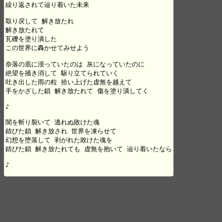
繰り返されて辿り着いた未来

取り戻して 解き放たれ 

解き放たれて 

瓦礫を塗り潰した 

この世界に轟かせてみせよう

奈落の底に浸っていたのは 灰になっていたのに

絶望を掻き消して 駆り立てられていく

吐き出した雨の粒 拾い上げた虚無を越えて

手をかざした鎖 解き放たれて 傷を塗り潰してく

♪

闇を斬り裂いて 逃れぬ敗けた魂

錆びた鎖 解き放され 世界を凍らせて

幻想を堕落して 剥がれた敗けた魂を

錆びた鎖 解き放たれても 虚無を抱いて 辿り着いたなら

♪