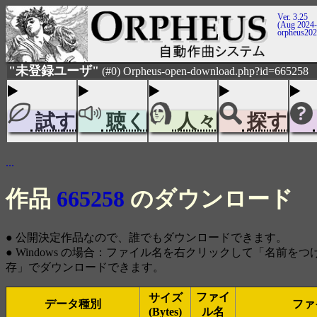
Ver. 3.25
(Aug 2024-
orpheus20
"未登録ユーザ"
(#0) Orpheus-open-download.php?id=665258
試す
聴く
人々
探す
...
作品
665258
のダウンロード
● 公開決定作品なので、誰でもダウンロードできます。
● Windows の場合：ファイル名を右クリックして「名前を
存」でダウンロードできます。
ファイ
サイズ
データ種別
ファ
(Bytes)
ル名