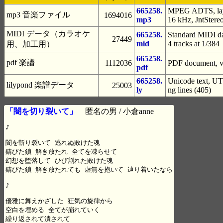
665258.
MPEG ADTS, laye
mp3 音楽ファイル
1694016
mp3
16 kHz, JntStere
MIDI データ（カラオケ
665258.
Standard MIDI da
27449
mid
4 tracks at 1/384
用、加工用）
665258.
pdf 楽譜
1112036
PDF document, ve
pdf
665258.
Unicode text, UTF
lilypond 楽譜データ
25003
ly
ng lines (405)
「闇を切り裂いて」
匿名の男 / 小倉anne
♪

闇を斬り裂いて 逃れぬ敗けた魂

錆びた鎖 解き放たれ 全てを凍らせて

幻想を堕落して ひび割れた敗けた魂

錆びた鎖 解き放たれても 虚無を抱いて 辿り着いたなら

♪

優雅に舞えかざした 狂気の旋律から

空白を埋める 全てが崩れていく

繰り返されて潰されて 
