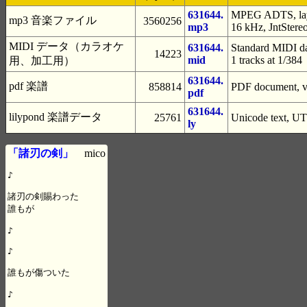
631644.
MPEG ADTS, laye
mp3 音楽ファイル
3560256
mp3
16 kHz, JntStere
MIDI データ（カラオケ
631644.
Standard MIDI da
14223
mid
1 tracks at 1/384
用、加工用）
631644.
pdf 楽譜
858814
PDF document, ve
pdf
631644.
lilypond 楽譜データ
25761
Unicode text, UT
ly
「諸刃の剣」
mico
♪

諸刃の剣賜わった

誰もが

♪

♪

誰もが傷ついた

♪
