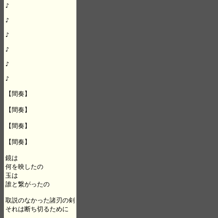
♪

♪

♪

♪

♪

♪

【間奏】

【間奏】

【間奏】

【間奏】

鏡は

何を映したの

玉は

誰と繋がったの

取説のなかった諸刃の剣

それは断ち切るために
