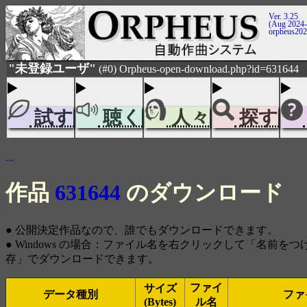
Ver. 3.25
(Aug 2024-
orpheus20
"未登録ユーザ"
(#0) Orpheus-open-download.php?id=631644
試す
聴く
人々
探す
...
作品
631644
のダウンロード
● 公開決定作品なので、誰でもダウンロードできます。
● Windows の場合：ファイル名を右クリックして「名前を
存」でダウンロードできます。
ファイ
サイズ
データ種別
ファ
(Bytes)
ル名