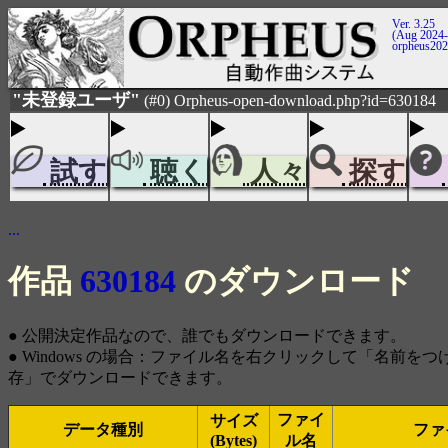
Ver. 3.25
(Aug 2024-
orpheus20
"未登録ユーザ"
(#0) Orpheus-open-download.php?id=630184
試す
聴く
人々
探す
...
作品
630184
のダウンロード
● 公開決定作品なので、誰でもダウンロードできます。
● Windows の場合：ファイル名を右クリックして「名前を
存」でダウンロードできます。
ファイ
サイズ
データ種別
ファ
(Bytes)
ル名