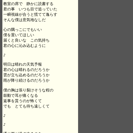
教室の席で　静かに読書する

君の事　いつも目で追っていた

一瞬視線が合うと慌てて逸らす

そんな僕は意気地なしだ

心の隅っこにでもいい

僕を置いてほしい

届くと良いな　この気持ち

君の心に沁み込むように

♪

明日は晴れの天気予報

君の心は晴れるのだろうか

雲が立ち込めるのだろうか

雨が降り続けるのだろうか

僕の胸は張り裂けそうな程の

鼓動で耳が痛くなる

返事を貰うのが怖くて

でも　とても待ち遠しくて

♪

♪
