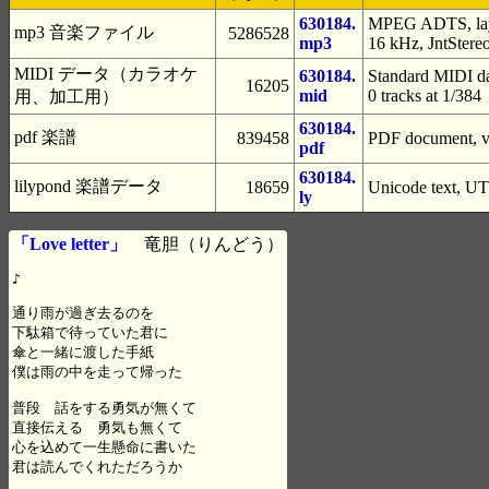
630184.
MPEG ADTS, laye
mp3 音楽ファイル
5286528
mp3
16 kHz, JntStere
MIDI データ（カラオケ
630184.
Standard MIDI da
16205
mid
0 tracks at 1/384
用、加工用）
630184.
pdf 楽譜
839458
PDF document, ve
pdf
630184.
lilypond 楽譜データ
18659
Unicode text, UT
ly
「Love letter」
竜胆（りんどう）
♪

通り雨が過ぎ去るのを　

下駄箱で待っていた君に

傘と一緒に渡した手紙

僕は雨の中を走って帰った

普段　話をする勇気が無くて

直接伝える　勇気も無くて

心を込めて一生懸命に書いた

君は読んでくれただろうか
