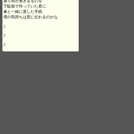
通り雨が過ぎ去るのを　

下駄箱で待っていた君に

傘と一緒に渡した手紙

僕の気持ちは君に伝わるのかな

♪

♪

♪