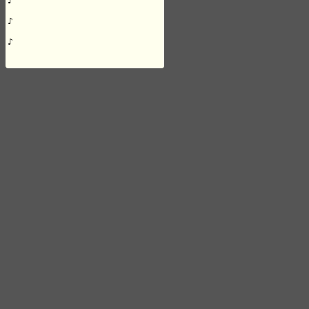
♪

♪

♪
