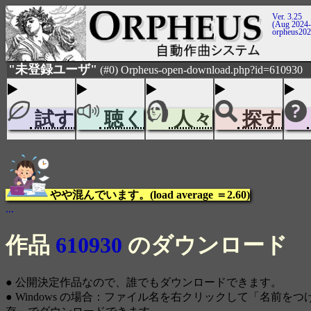
Ver. 3.25
(Aug 2024-
orpheus20
"未登録ユーザ"
(#0) Orpheus-open-download.php?id=610930
試す
聴く
人々
探す
やや混んでいます。(load average ＝2.60)
...
作品
610930
のダウンロード
● 公開決定作品なので、誰でもダウンロードできます。
● Windows の場合：ファイル名を右クリックして「名前を