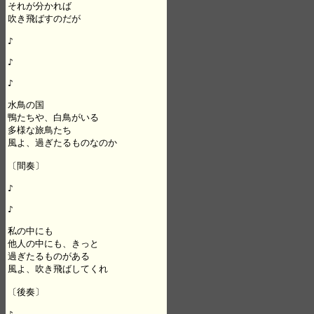
それが分かれば

吹き飛ばすのだが

♪

♪

♪

水鳥の国

鴨たちや、白鳥がいる

多様な旅鳥たち

風よ、過ぎたるものなのか

〔間奏〕

♪

♪

私の中にも

他人の中にも、きっと

過ぎたるものがある

風よ、吹き飛ばしてくれ

〔後奏〕
