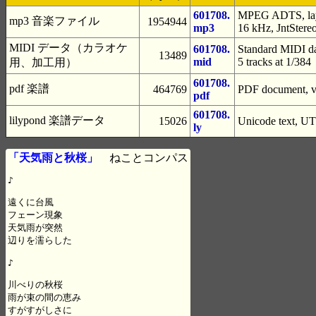
601708.
MPEG ADTS, laye
mp3 音楽ファイル
1954944
mp3
16 kHz, JntStere
MIDI データ（カラオケ
601708.
Standard MIDI da
13489
mid
5 tracks at 1/384
用、加工用）
601708.
pdf 楽譜
464769
PDF document, ve
pdf
601708.
lilypond 楽譜データ
15026
Unicode text, UT
ly
「天気雨と秋桜」
ねことコンパス
♪

遠くに台風

フェーン現象

天気雨が突然

辺りを濡らした

♪

川べりの秋桜

雨が束の間の恵み

すがすがしさに
