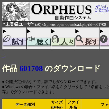
Ver. 3.25
(Aug 2024-
orpheus20
"未登録ユーザ"
(#0) Orpheus-open-download.php?id=601708
試す
聴く
人々
探す
...
作品
601708
のダウンロード
● 公開決定作品なので、誰でもダウンロードできます。
● Windows の場合：ファイル名を右クリックして「名前を
存」でダウンロードできます。
ファイ
サイズ
データ種別
ファ
(Bytes)
ル名