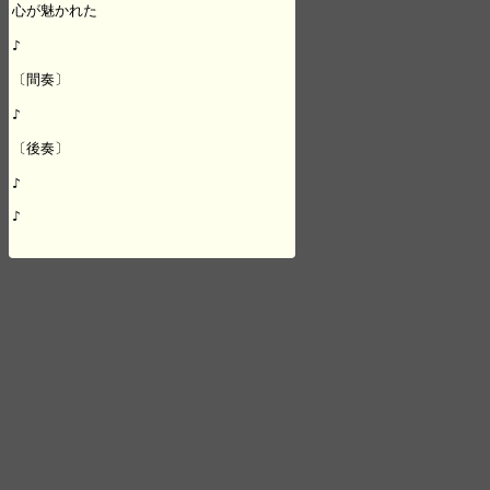
心が魅かれた

♪

〔間奏〕

♪

〔後奏〕

♪

♪
