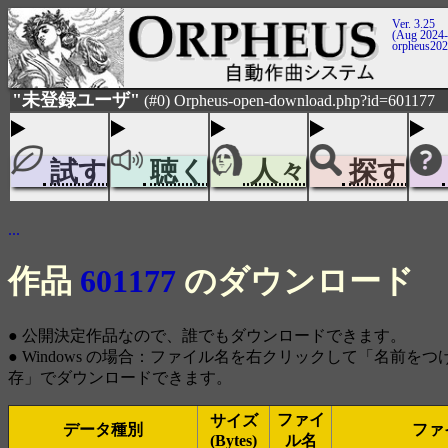
Ver. 3.25
(Aug 2024-
orpheus20
"未登録ユーザ"
(#0) Orpheus-open-download.php?id=601177
試す
聴く
人々
探す
...
作品
601177
のダウンロード
● 公開決定作品なので、誰でもダウンロードできます。
● Windows の場合：ファイル名を右クリックして「名前を
存」でダウンロードできます。
ファイ
サイズ
データ種別
ファ
(Bytes)
ル名