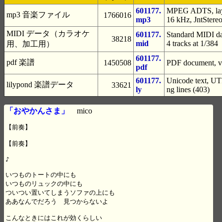
601177.
MPEG ADTS, layer
mp3 音楽ファイル
1766016
mp3
16 kHz, JntStere
MIDI データ（カラオケ
601177.
Standard MIDI dat
38218
mid
4 tracks at 1/384
用、加工用）
601177.
pdf 楽譜
1450508
PDF document, ve
pdf
601177.
Unicode text, UTF
lilypond 楽譜データ
33621
ly
ng lines (403)
「おやかんさま」
mico
【前奏】

【前奏】

♪

いつものトートの中にも

いつものリュックの中にも

ついつい置いてしまうソファの上にも

ああなんでだろう　見つからないよ

こんなときにはこれが効くらしい
